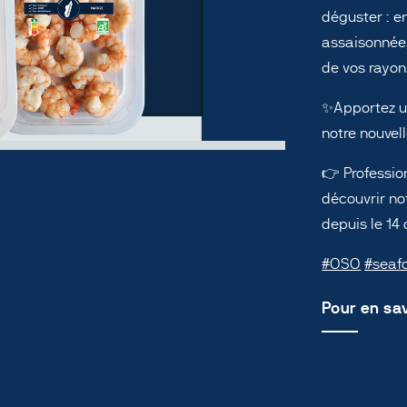
déguster : e
assaisonnée,
de vos rayons
✨Apportez un
notre nouvell
👉 Professio
découvrir n
depuis le 14 
#OSO
#seaf
Pour en sav