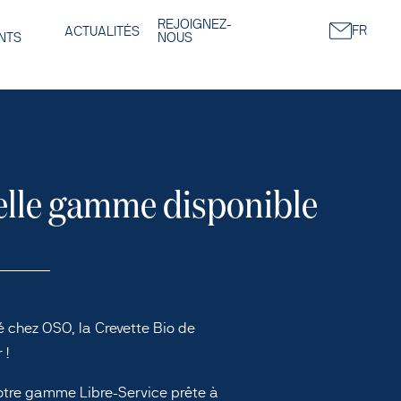
REJOIGNEZ-
FR
ACTUALITÉS
NTS
NOUS
lle gamme disponible
 chez OSO, la Crevette Bio de
 !
otre gamme Libre-Service prête à