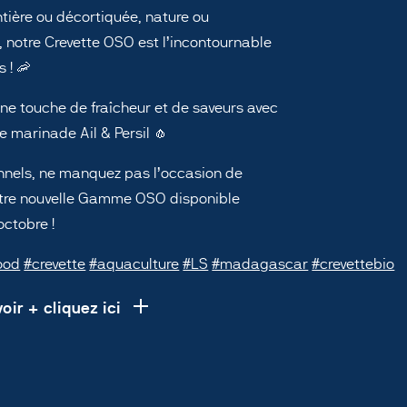
ntière ou décortiquée, nature ou
 notre Crevette OSO est l’incontournable
 ! 🦐
e touche de fraîcheur et de saveurs avec
e marinade Ail & Persil 🧄
nnels, ne manquez pas l’occasion de
otre nouvelle Gamme OSO disponible
octobre !
ood
#crevette
#aquaculture
#LS
#madagascar
#crevettebio
oir + cliquez ici