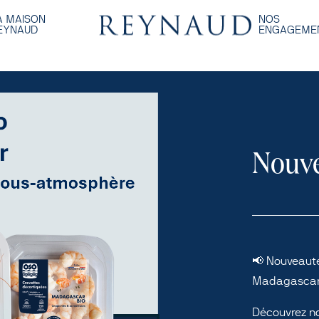
A MAISON
NOS
EYNAUD
ENGAGEME
Nouve
📢 Nouveauté
Madagascar
Découvrez n